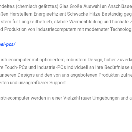
andeltes (chemisch geätztes) Glas Große Auswahl an Anschlüsse
oßen Herstellern Energieeffizient Schwache Hitze Beständig geg
ystem für Langzeitbetrieb, stabile Wärmeableitung und höchste Z
und Produktion von Industriecomputern mit modernster Technolog
nel-pcs/
riecomputer mit optimiertem, robustem Design, hoher Zuverläss
unsere Touch-PCs und Industrie-PCs individuell an Ihre Bedürfni
t unseren Designs und den von uns angebotenen Produkten zufri
iten und unangreifbarer Support.
striecomputer werden in einer Vielzahl rauer Umgebungen und 