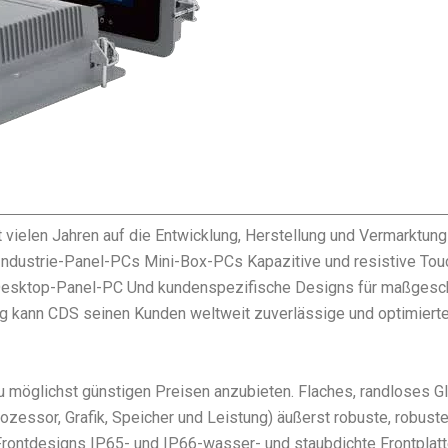
vielen Jahren auf die Entwicklung, Herstellung und Vermarktung 
ste Industrie-Panel-PCs Mini-Box-PCs Kapazitive und resistive 
 Desktop-Panel-PC Und kundenspezifische Designs für maßges
ng kann CDS seinen Kunden weltweit zuverlässige und optimier
zu möglichst günstigen Preisen anzubieten. Flaches, randloses 
zessor, Grafik, Speicher und Leistung) äußerst robuste, robus
rontdesigns IP65- und IP66-wasser- und staubdichte Frontplatt